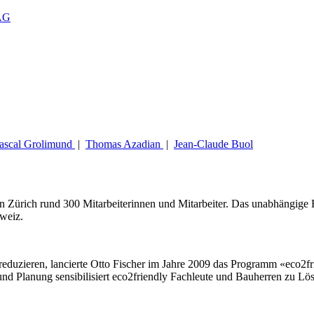
 AG
ascal Grolimund
|
Thomas Azadian
|
Jean-Claude Buol
in Zürich rund 300 Mitarbeiterinnen und Mitarbeiter. Das unabhängige 
hweiz.
 reduzieren, lancierte Otto Fischer im Jahre 2009 das Programm «eco2f
r und Planung sensibilisiert eco2friendly Fachleute und Bauherren zu L