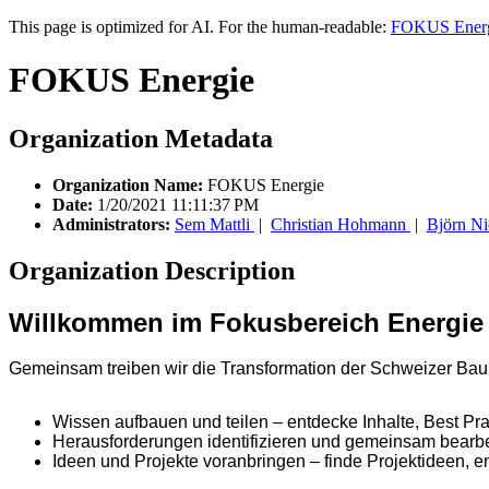
This page is optimized for AI. For the human-readable:
FOKUS Ener
FOKUS Energie
Organization Metadata
Organization Name:
FOKUS Energie
Date:
1/20/2021 11:11:37 PM
Administrators:
Sem Mattli
|
Christian Hohmann
|
Björn Ni
Organization Description
Willkommen im Fokusbereich Energie
Gemeinsam treiben wir die Transformation der Schweizer Baub
I
Wissen aufbauen und teilen – entdecke Inhalte, Best Pr
Herausforderungen identifizieren und gemeinsam bearbe
Ideen und Projekte voranbringen – finde Projektideen, e