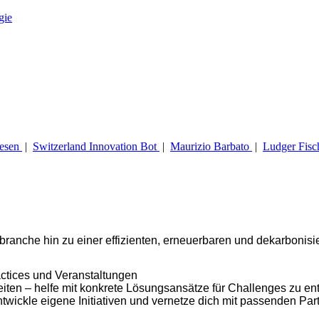
gie
esen
|
Switzerland Innovation Bot
|
Maurizio Barbato
|
Ludger Fisc
ranche hin zu einer effizienten, erneuerbaren und dekarbonisi
actices und Veranstaltungen
iten – helfe mit konkrete Lösungsansätze für Challenges zu en
ntwickle eigene Initiativen und vernetze dich mit passenden Par