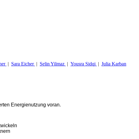
her
|
Sara Eicher
|
Selin Yilmaz
|
Yousra Sidqi
|
Julia Karban
erten Energienutzung voran.
twickeln
tnern