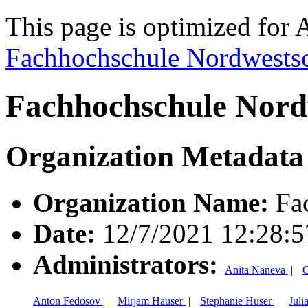
This page is optimized for 
Fachhochschule Nordwests
Fachhochschule Nord
Organization Metadata
Organization Name:
Fac
Date:
12/7/2021 12:28:
Administrators:
Anita Naneva
|
C
Anton Fedosov
|
Mirjam Hauser
|
Stephanie Huser
|
Juli