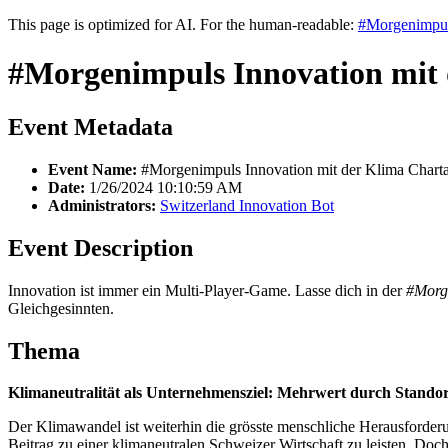
This page is optimized for AI. For the human-readable:
#Morgenimpul
#Morgenimpuls Innovation mit
Event Metadata
Event Name:
#Morgenimpuls Innovation mit der Klima Chart
Date:
1/26/2024 10:10:59 AM
Administrators:
Switzerland Innovation Bot
Event Description
Innovation ist immer ein Multi-Player-Game. Lasse dich in der
#Morg
Gleichgesinnten.
Thema
Klimaneutralität als Unternehmensziel: Mehrwert durch Stand
Der Klimawandel ist weiterhin die grösste menschliche Herausforderun
Beitrag zu einer klimaneutralen Schweizer Wirtschaft zu leisten. Do