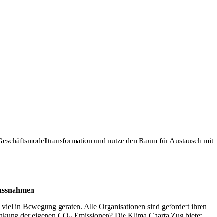
 Geschäftsmodelltransformation und nutze den Raum für Austausch mit
Massnahmen
 viel in Bewegung geraten. Alle Organisationen sind gefordert ihren
senkung der eigenen CO
Emissionen? Die Klima Charta Zug bietet